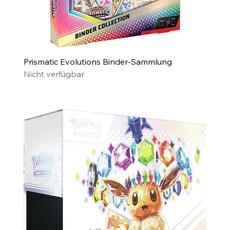
Prismatic Evolutions Binder-Sammlung
Nicht verfügbar