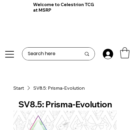
Welcome to Celestrion TCG
at MSRP
Start
SV8.5: Prisma-Evolution
SV8.5: Prisma-Evolution