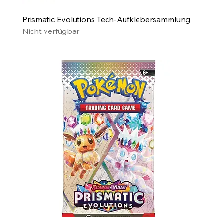
Prismatic Evolutions Tech-Aufklebersammlung
Nicht verfügbar