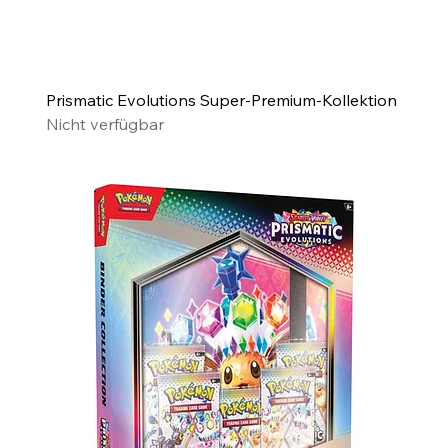
Prismatic Evolutions Super-Premium-Kollektion
Nicht verfügbar