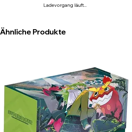
Ladevorgang läuft...
Enthält sechs Boosterpacks aus der
Pokémon-Sammelkartenspiel-Erweiterung
„Scarlet & Violet – Prismatic Evolutions“.
Jedes Boosterpack enthält 10 Karten und
Ähnliche Produkte
1 Basis-Energie. Die Karten variieren je
nach Pack.