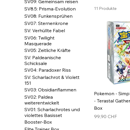
SV09: Gemeinsam reisen
SV8.5: Prisma-Evolution
11 Produkte
SV08: Funkensprühen
SV07: Sternenkrone
SV: Verhüllte Fabel
SV06: Twilight
Masquerade
SV05: Zeitliche Kräfte
SV: Paldeanische
Schicksale
SV04: Paradoxer Riss
SV: Scharlachrot & Violett
151
SV03: Obsidianflammen
Pokemon - Simpl
SV02: Paldea
- Terastal Gathe
weiterentwickelt
Box
SV01: Scharlachrotes und
violettes Basisset
Preis
99,90 CHF
Booster-Box
Elite Trainer Box