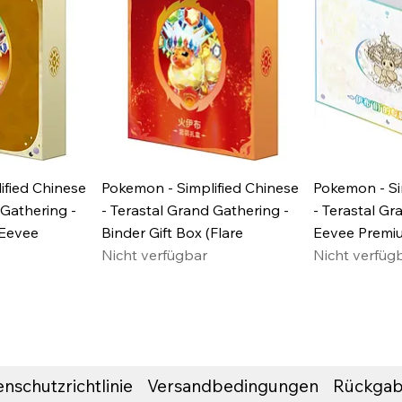
ified Chinese
Pokemon - Simplified Chinese
Pokemon - Si
 Gathering -
- Terastal Grand Gathering -
- Terastal Gr
(Eevee
Binder Gift Box (Flare
Eevee Premiu
Nicht verfügbar
Nicht verfüg
nschutzrichtlinie
Versandbedingungen
Rückgab