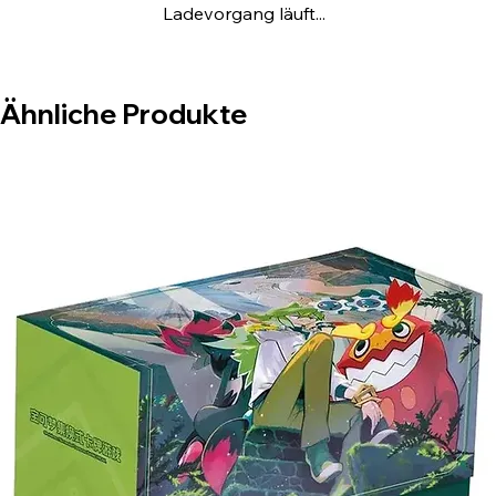
Ladevorgang läuft...
• 2 Zustandsmarker aus Kunststoff
• Eine Box für alles, mit 4 Trennwänden für
Ordnung
• Eine Codekarte für Pokémon Trading Card
Ähnliche Produkte
Game Live