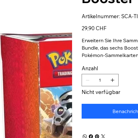
Artikelnumm
Artikelnummer:
SCA-T
SCA-
TIN
Preis
29,90 CHF
Erweitern Sie Ihre Samm
Bundle, das sechs Boos
Pokémon-Sammelkartens
enthält.
Anzahl
Nicht verfügbar
Benachrich