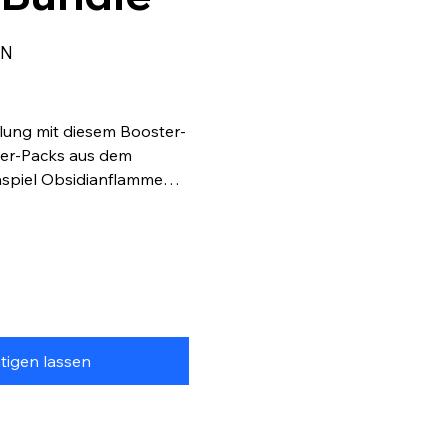
er:
IN
lung mit diesem Booster-
ter-Packs aus dem
piel Obsidianflammen
tigen lassen