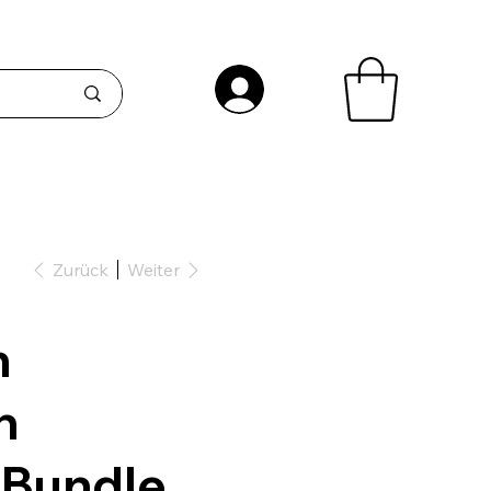
Zurück
Weiter
n
n
-Bundle