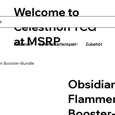
Welcome to
Celestrion TCG
at MSRP
Pokémon
Sammelkartenspiel
Zubehör
n Booster-Bundle
Obsidia
Flamme
Booster