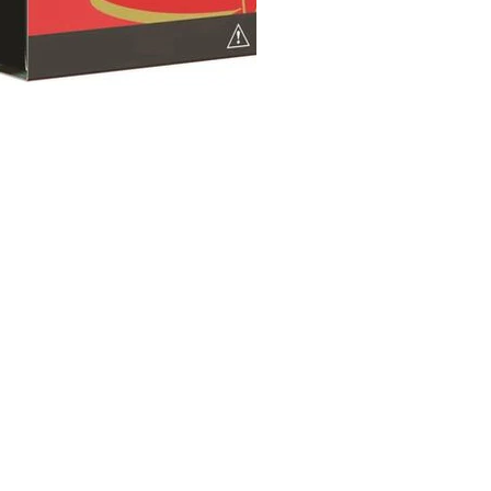
Ladevorgang läuft...