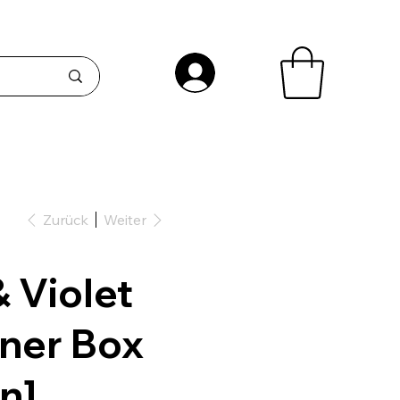
Zurück
Weiter
& Violet
iner Box
n]