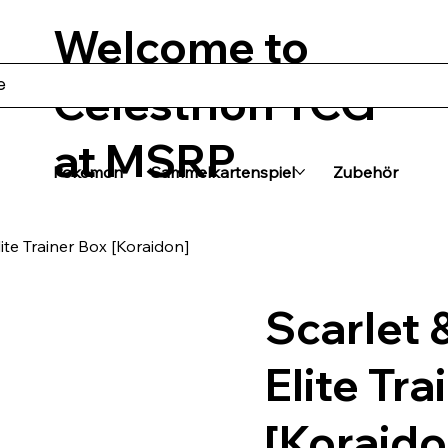
Welcome to
Celestrion TCG
at MSRP
Pokémon
Sammelkartenspiel
Zubehör
lite Trainer Box [Koraidon]
Scarlet 
Elite Tra
[Koraido