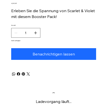
Preis
4,99 CHF
Erleben Sie die Spannung von Scarlet & Violet
mit diesem Booster Pack!
Anzahl
Nicht verfügbar
Benachrichtigen lassen
Ladevorgang läuft...