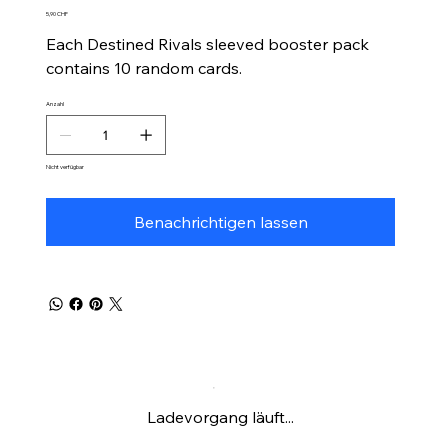
Preis
5,90 CHF
Each Destined Rivals sleeved booster pack
contains 10 random cards.
Anzahl
Nicht verfügbar
Benachrichtigen lassen
Ladevorgang läuft...