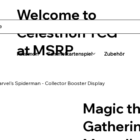
Welcome to
Celestrion TCG
at MSRP
Pokémon
Sammelkartenspiel
Zubehör
rvel's Spiderman - Collector Booster Display
Magic t
Gatherin