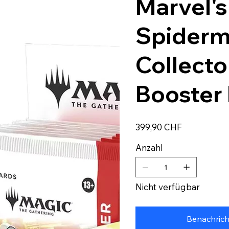
Marvel's
Spiderm
Collecto
Booster 
Preis
399,90 CHF
Anzahl
Nicht verfügbar
Benachrich