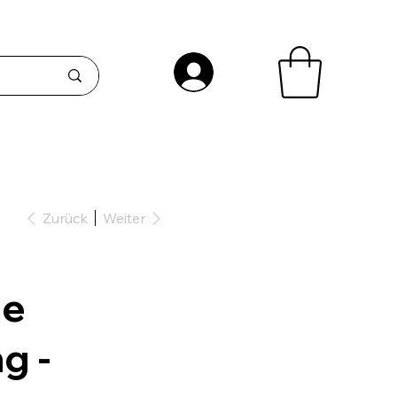
Zurück
Weiter
he
g -