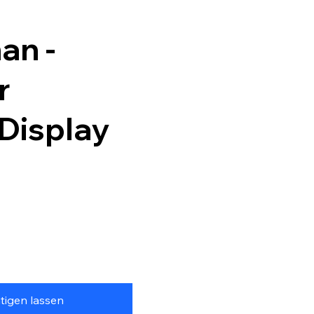
an -
r
Display
tigen lassen