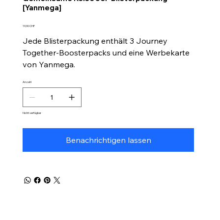
[Yanmega]
Preis
19,90 CHF
Jede Blisterpackung enthält 3 Journey
Together-Boosterpacks und eine Werbekarte
von Yanmega.
Anzahl
Nicht verfügbar
Benachrichtigen lassen